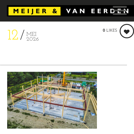
0
LIKES
12
MEI
2026