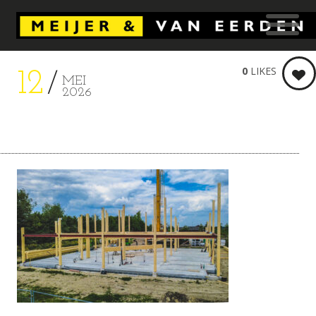
0
LIKES
12
MEI
2026