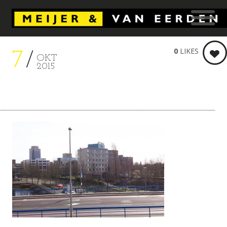
0
LIKES
7
OKT
2015