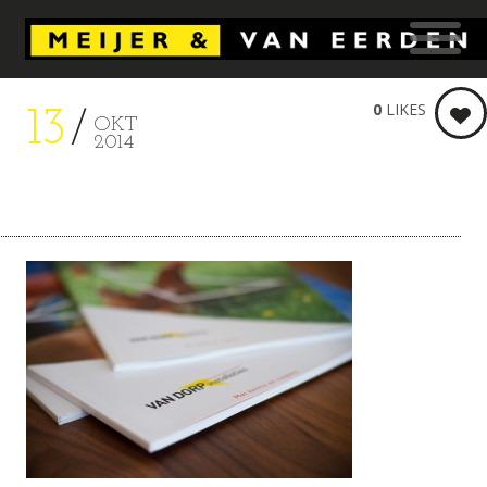
0
LIKES
13
OKT
2014