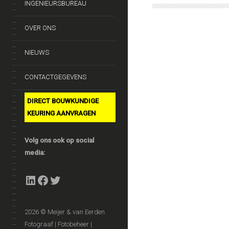
INGENIEURSBUREAU
OVER ONS
NIEUWS
CONTACTGEGEVENS
DIRECT BOUWKUNDIGE
KEURING AANVRAGEN
Volg ons ook op social
media:
LinkedIn
Facebook
Twitter
2026 © Meijer & van Eerden
Fotograaf | Fotobeheer |