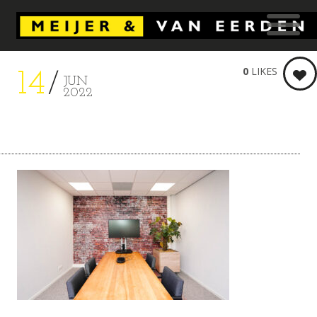
0
LIKES
14
JUN
2022