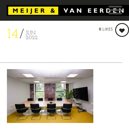
0
LIKES
14
JUN
2022