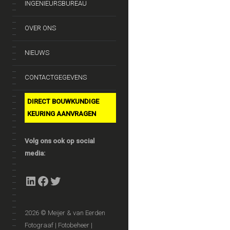
INGENIEURSBUREAU
OVER ONS
NIEUWS
CONTACTGEGEVENS
DIRECT BOUWKUNDIGE
KEURING AANVRAGEN
Volg ons ook op social
media:
LinkedIn
Facebook
Twitter
2026 © Meijer & van Eerden
Fotograaf | Fotobeheer |