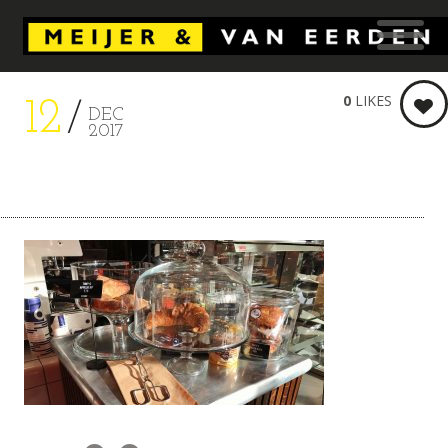
0
LIKES
12
DEC
2017