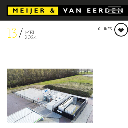
0
LIKES
13
MEI
2024