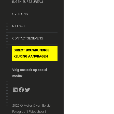
INGENIEURSBUREAU
OVER ONS
NIEUWS
CONTACTGEGEVENS
DIRECT BOUWKUNDIGE
KEURING AANVRAGEN
Volg ons ook op social
media:
LinkedIn
Facebook
Twitter
2026 © Meijer & van Eerden
Fotograaf | Fotobeheer |