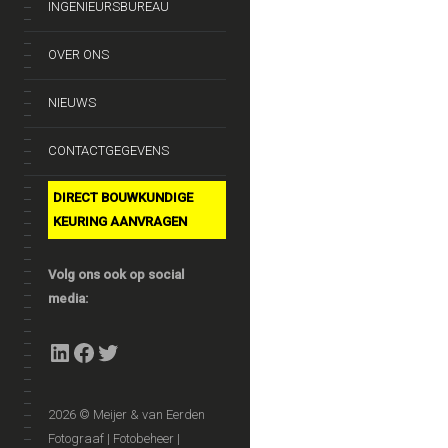
INGENIEURSBUREAU
OVER ONS
NIEUWS
CONTACTGEGEVENS
DIRECT BOUWKUNDIGE
KEURING AANVRAGEN
Volg ons ook op social
media:
LinkedIn
Facebook
Twitter
2026 © Meijer & van Eerden
Fotograaf | Fotobeheer |