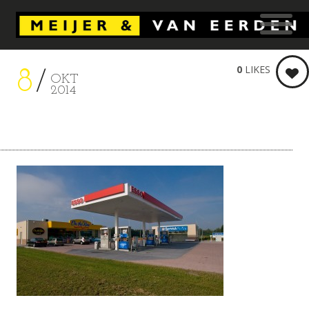
0
LIKES
8
OKT
2014