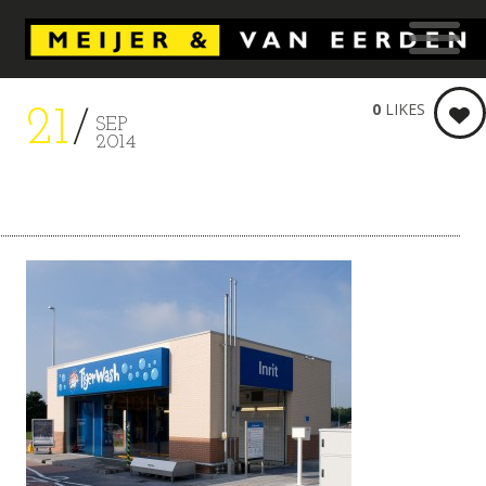
0
LIKES
21
SEP
2014