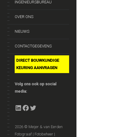
INGENIEURSBUREAU
OVER ONS
NIEUWS
CONTACTGEGEVENS
DIRECT BOUWKUNDIGE
KEURING AANVRAGEN
Volg ons ook op social
media:
LinkedIn
Facebook
Twitter
2026 © Meijer & van Eerden
Fotograaf | Fotobeheer |