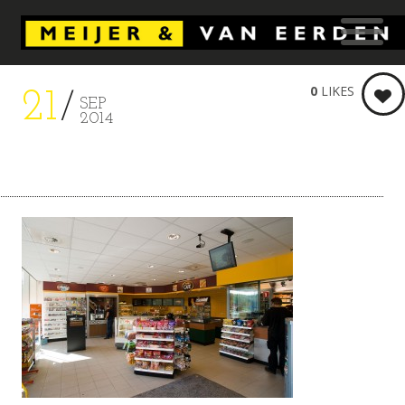
0
LIKES
21
SEP
2014