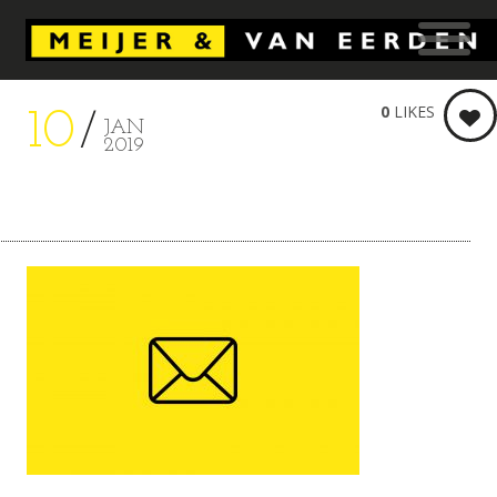
0
LIKES
10
JAN
2019