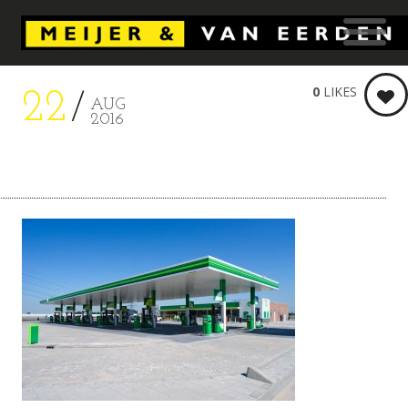
0
LIKES
22
AUG
2016