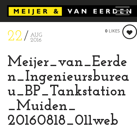
0
LIKES
22
AUG
2016
Meijer_van_Eerde
n_Ingenieursburea
u_BP_Tankstation
_Muiden_
20160818_011web