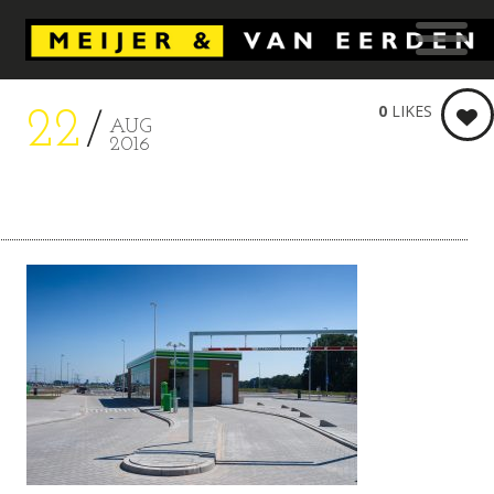
0
LIKES
22
AUG
2016