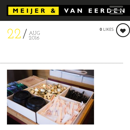
0
LIKES
22
AUG
2016