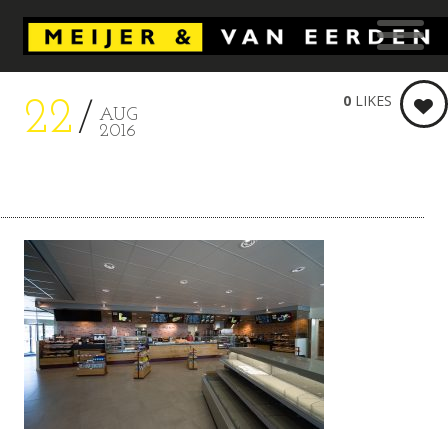
0
LIKES
22
AUG
2016