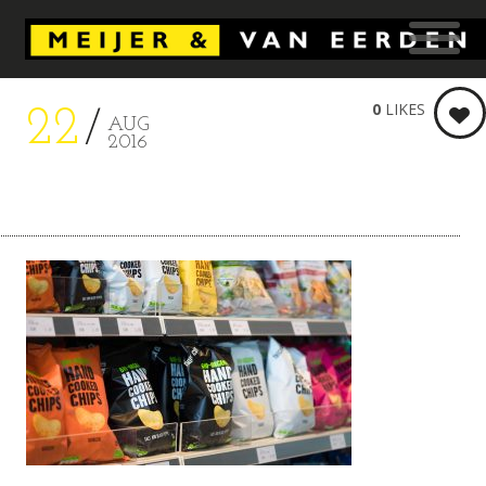
0
LIKES
22
AUG
2016