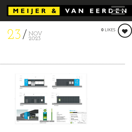
0
LIKES
23
NOV
2023