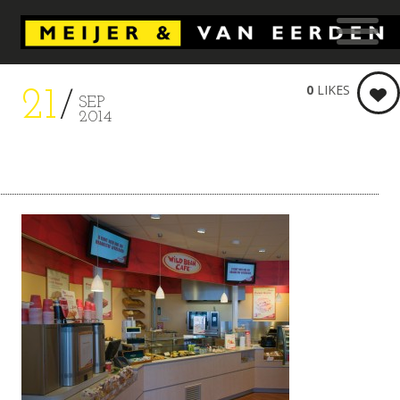
0
LIKES
21
SEP
2014