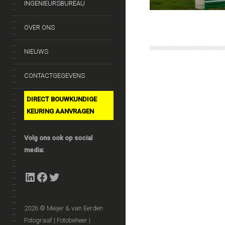
INGENIEURSBUREAU
OVER ONS
NIEUWS
CONTACTGEGEVENS
DIRECT BOUWKUNDIGE
KEURING AANVRAGEN
Volg ons ook op social
media:
LinkedIn
Facebook
Twitter
2026 © Meijer & van Eerden
Fotograaf | Fotobeheer |