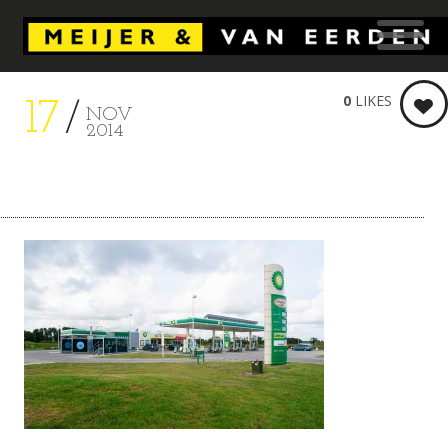
0
LIKES
17
NOV
2014