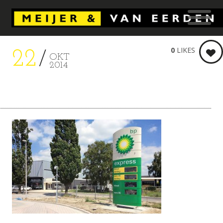
0
LIKES
22
OKT
2014