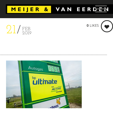
0
LIKES
21
FEB
2019