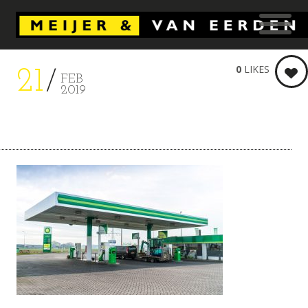
0
LIKES
21
FEB
2019