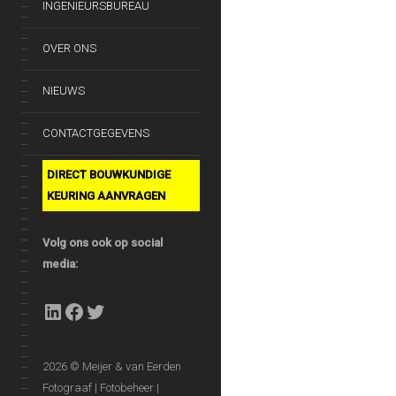
INGENIEURSBUREAU
OVER ONS
NIEUWS
CONTACTGEGEVENS
DIRECT BOUWKUNDIGE
KEURING AANVRAGEN
Volg ons ook op social
media:
LinkedIn
Facebook
Twitter
2026 © Meijer & van Eerden
Fotograaf | Fotobeheer |