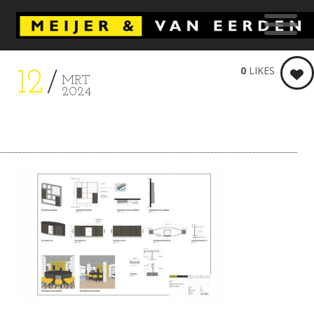
0
LIKES
12
MRT
2024