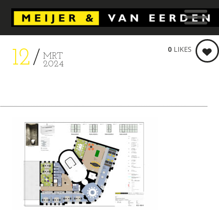
0
LIKES
12
MRT
2024