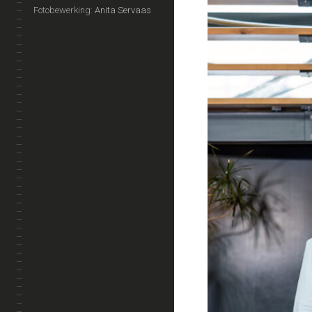
Fotobewerking:
Anita Servaas