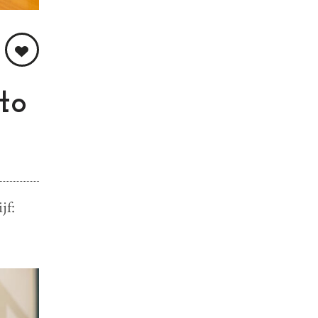
to
jf: