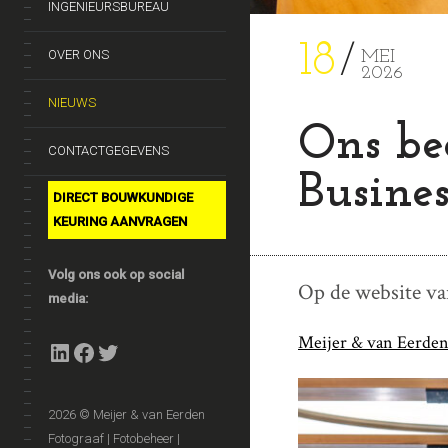
INGENIEURSBUREAU
18
OVER ONS
MEI
2026
NIEUWS
Ons bed
CONTACTGEGEVENS
Busines
DIRECT BOUWKUNDIGE
KEURING AANVRAGEN
Volg ons ook op social
Op de website van
media:
LinkedIn
Facebook
Twitter
Meijer & van Eerden
2026 © Meijer & van Eerden
Fotograaf | Fotobeheer |