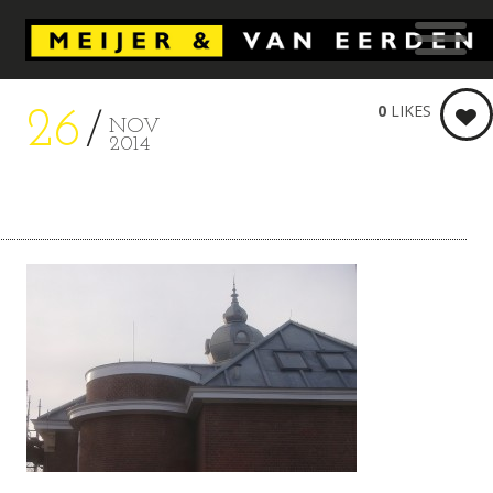
0
LIKES
26
NOV
2014