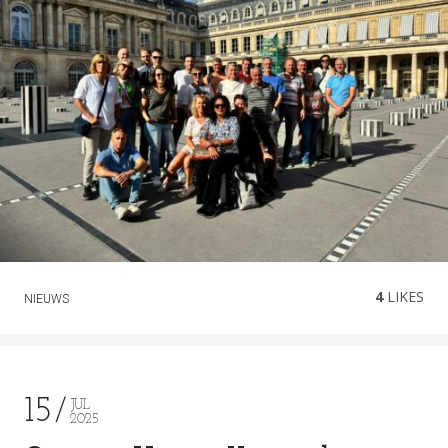
4
LIKES
NIEUWS
15
JUL
2025