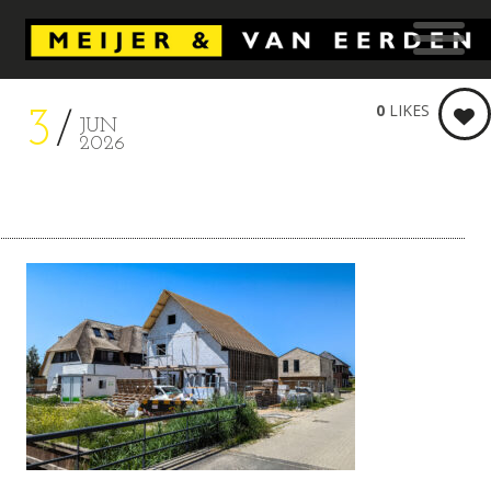
0
LIKES
3
JUN
2026