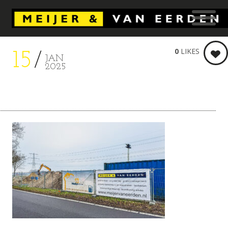
0
LIKES
15
JAN
2025