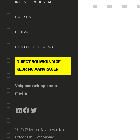
INGENIEURSBUREAU
OVER ONS
NIEUWS
CONTACTGEGEVENS
DIRECT BOUWKUNDIGE
KEURING AANVRAGEN
Volg ons ook op social
media:
LinkedIn
Facebook
Twitter
2026 © Meijer & van Eerden
Fotograaf | Fotobeheer |