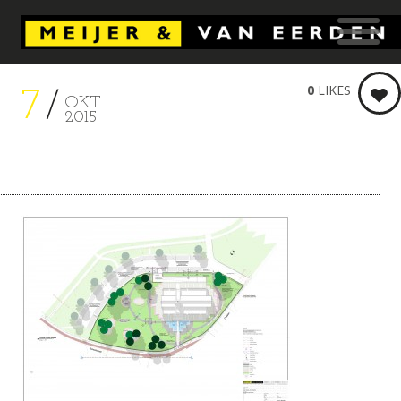
0
LIKES
7
OKT
2015