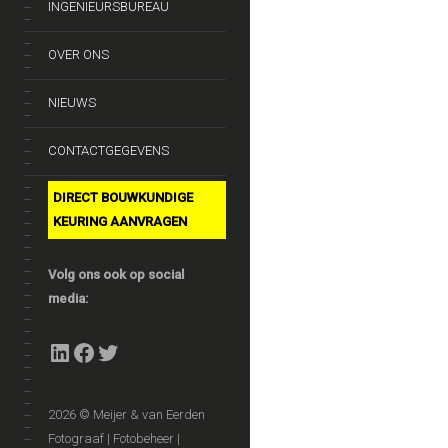
INGENIEURSBUREAU
OVER ONS
NIEUWS
CONTACTGEGEVENS
DIRECT BOUWKUNDIGE
KEURING AANVRAGEN
Volg ons ook op social
media:
LinkedIn
Facebook
Twitter
2026 © Meijer & van Eerden
Fotograaf | Fotobeheer |