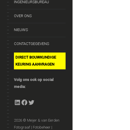
INGENIEURSBUREAU
OVER ONS
NIEUWS
CONTACTGEGEVENS
DIRECT BOUWKUNDIGE
KEURING AANVRAGEN
Volg ons ook op social
media:
LinkedIn
Facebook
Twitter
2026 © Meijer & van Eerden
Fotograaf | Fotobeheer |