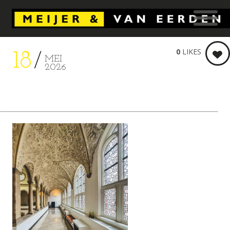
0
LIKES
18
MEI
2026