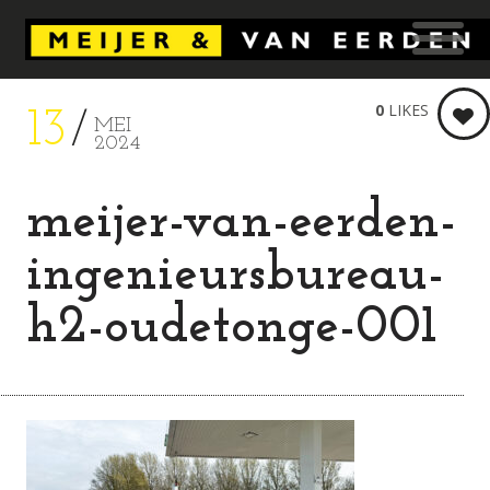
0
LIKES
13
MEI
2024
meijer-van-eerden-
ingenieursbureau-
h2-oudetonge-001