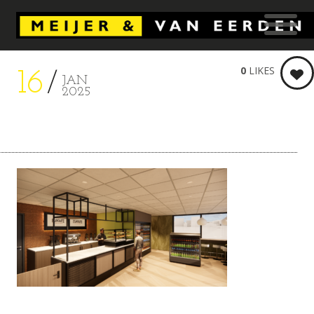
0
LIKES
16
JAN
2025