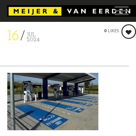
0
LIKES
16
JUL
2024