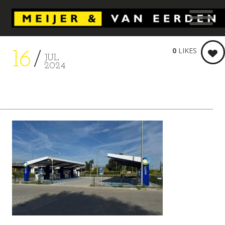
0
LIKES
16
JUL
2024