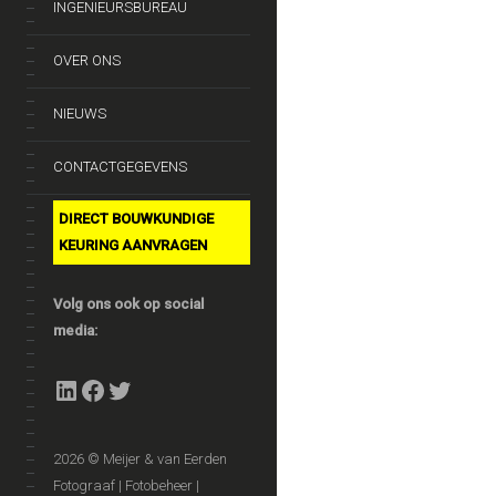
INGENIEURSBUREAU
OVER ONS
NIEUWS
CONTACTGEGEVENS
DIRECT BOUWKUNDIGE
KEURING AANVRAGEN
Volg ons ook op social
media:
LinkedIn
Facebook
Twitter
2026 © Meijer & van Eerden
Fotograaf | Fotobeheer |